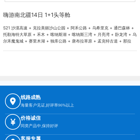
嗨游南北疆14日 1+1头等舱
S21 沙漠高速 + 克拉美丽沙山公园 + 阿禾公路 + 乌希里克 + 通巴森林 +
托勒海特大草原 + 禾木 + 喀纳斯湖 + 喀纳斯三湾 + 月亮湾 + 卧龙湾 + 乌
尔禾魔鬼城 + 赛里木湖 + 独库公路 + 唐布拉草原 + 孟克特古道 + 那拉
线路成熟
海量客户见证,好评率96%以上
价格诚信
同类产品中,保持好评
客服专属