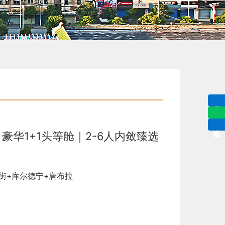
豪华1+1头等舱｜2-6人内敛臻选
街+库尔德宁+唐布拉