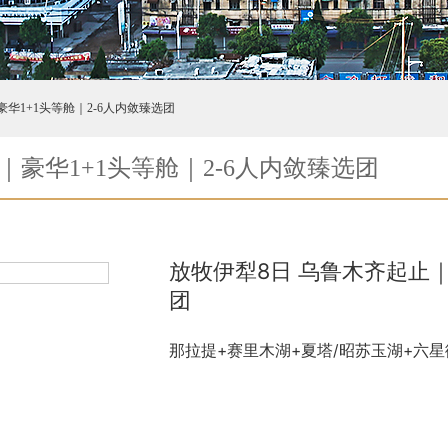
华1+1头等舱｜2-6人内敛臻选团
｜豪华1+1头等舱｜2-6人内敛臻选团
放牧伊犁8日 乌鲁木齐起止｜
团
那拉提+赛里木湖+夏塔/昭苏玉湖+六星